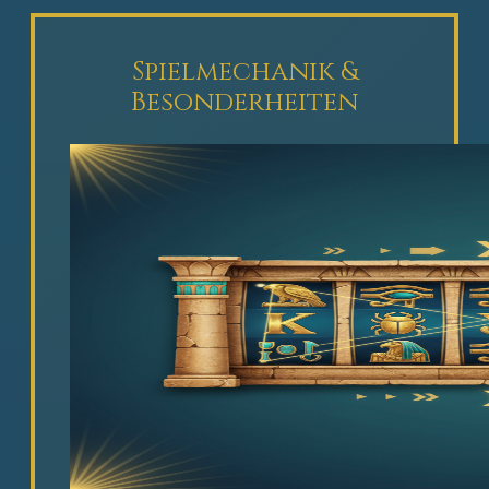
Spielmechanik &
Besonderheiten