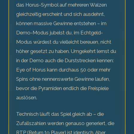
das Horus-Symbol auf mehreren Walzen
gleichzeitig erscheint und sich ausdehnt,
können massive Gewinne entstehen – im
Demo-Modus jubelst du, im Echtgeld-
Modus würdest du vielleicht bereuen, nicht
höher gesetzt zu haben. Umgekehrt lernst du
in der Demo auch die Durststrecken kennen:
Eye of Horus kann durchaus 50 oder mehr
Spins ohne nennenswerte Gewinne laufen,
bevor die Pyramiden endlich die Freispiele
auslösen.
Technisch läuft das Spiel gleich ab – die
Zufallszahlen werden genauso generiert, die
RTP (Return to Player) ist identisch. Aber