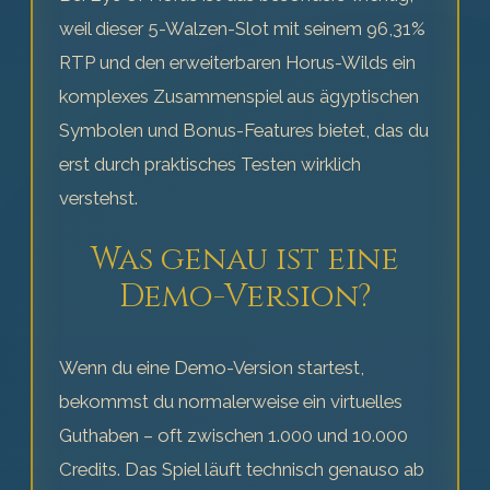
weil dieser 5-Walzen-Slot mit seinem 96,31%
RTP und den erweiterbaren Horus-Wilds ein
komplexes Zusammenspiel aus ägyptischen
Symbolen und Bonus-Features bietet, das du
erst durch praktisches Testen wirklich
verstehst.
Was genau ist eine
Demo-Version?
Wenn du eine Demo-Version startest,
bekommst du normalerweise ein virtuelles
Guthaben – oft zwischen 1.000 und 10.000
Credits. Das Spiel läuft technisch genauso ab